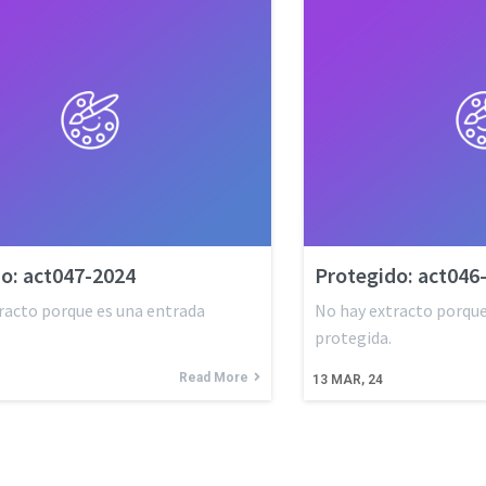
o: act047-2024
Protegido: act046
racto porque es una entrada
No hay extracto porque
protegida.
Read More
13
MAR, 24