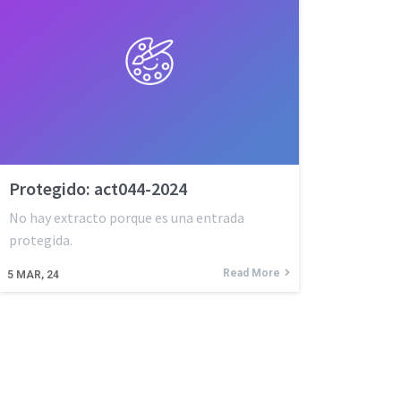
Protegido: act044-2024
No hay extracto porque es una entrada
protegida.
Read More
5
MAR, 24