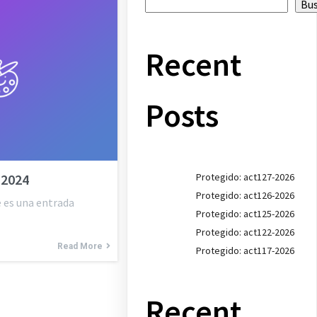
Bu
Recent
Posts
Protegido: act127-2026
-2024
Protegido: act126-2026
 es una entrada
Protegido: act125-2026
Protegido: act122-2026
Read More
Protegido: act117-2026
Recent